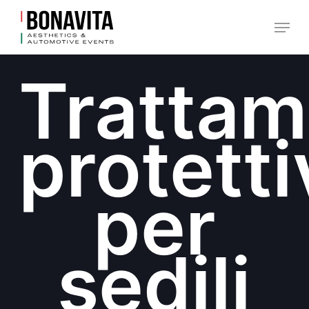
Skip
Menu
Carrello
to
Close
Cart
main
Trattam
content
protetti
per
sedili