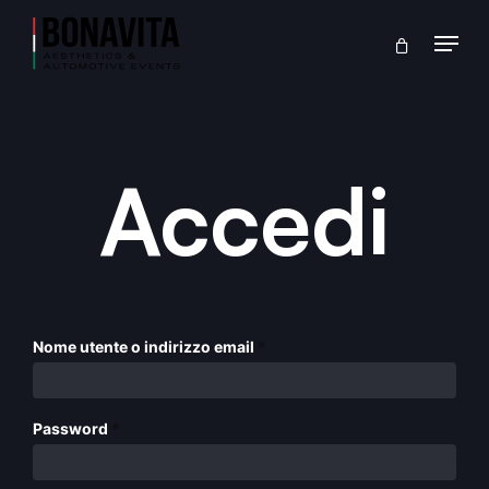
Skip
Menu
Carrello
to
Close
Cart
main
content
Accedi
Richiesto
Nome utente o indirizzo email
*
Richiesto
Password
*